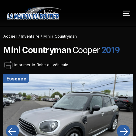
Accueil
/
Inventaire
/
Mini
/
Countryman
Mini
Countryman
Cooper
2019
Imprimer la fiche du véhicule
essence