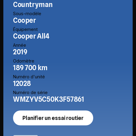
Countryman
Sous-modèle
Cooper
Équipement
Cooper All4
Année
2019
Odomètre
189 700 km
Numéro d'unité
12028
Numéro de série
WMZYV5C50K3F57861
Planifier un essai routier