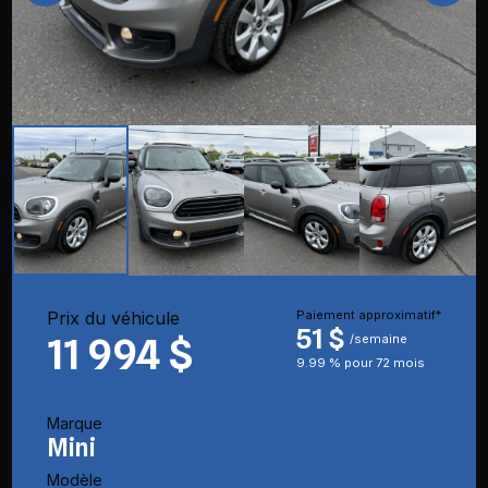
Prix du véhicule
Paiement approximatif*
51 $
11 994 $
/semaine
9.99 % pour 72 mois
Marque
Mini
Modèle