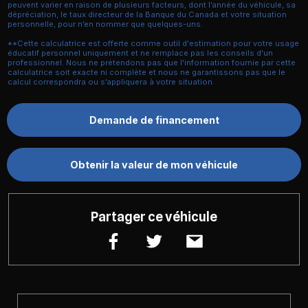
peuvent varier en raison de plusieurs facteurs, dont l’année du véhicule, sa
dépréciation, le taux directeur de la Banque du Canada et votre situation
personnelle, pour n’en nommer que quelques-uns.
**Cette calculatrice est offerte comme outil d'estimation pour votre usage
éducatif personnel uniquement et ne remplace pas les conseils d'un
professionnel. Nous ne prétendons pas que l'information fournie par cette
calculatrice soit exacte ni complète et nous ne garantissons pas que le
calcul correspondra ou s’appliquera à votre situation.
Demande de financement
Obtenir la valeur de mon véhicule
Partager ce véhicule