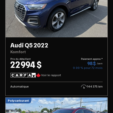
Audi Q5 2022
Komfort
Prix du détaillant
Paiement approx.*
22 994 $
98 $
/sem
9.99 % pour
72
mois
Voir le rapport
Automatique
144 375 km
Polycarburant