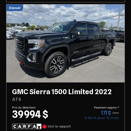
Diesel
GMC Sierra 1500 Limited 2022
AT4
Prix du détaillant
Paiement approx.*
39 994 $
171 $
/sem
9.99 % pour
72
mois
Voir le rapport