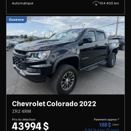
Automatique
104 400 km
Essence
Chevrolet Colorado 2022
ZR2 4RM
Prix du détaillant
Paiement approx.*
43 994 $
188 $
/sem
9.99 % pour
72
mois