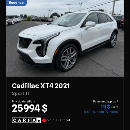
Essence
Cadillac XT4 2021
Sport TI
Prix du détaillant
Paiement approx.*
25 994 $
111 $
/sem
9.99 % pour
72
mois
Voir le rapport