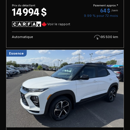
Prix du détaillant
Paiement approx.*
14 994 $
64 $
/sem
9.99 % pour
72
mois
Voir le rapport
Automatique
95 500 km
Essence