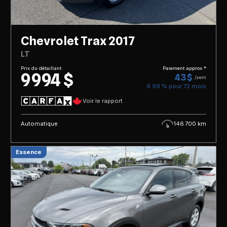
Chevrolet Trax 2017
LT
Prix du détaillant
Paiement approx.*
9 994 $
43 $
/sem
9.99 % pour
72
mois
Voir le rapport
Automatique
146 700 km
Essence