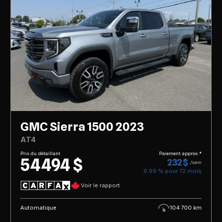
GMC Sierra 1500 2023
AT4
Prix du détaillant
Paiement approx.*
54 494 $
232 $
/sem
9.99 % pour
72
mois
Voir le rapport
Automatique
104 700 km