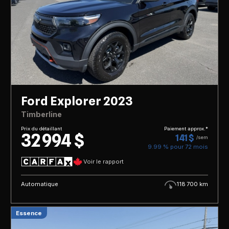
Ford Explorer 2023
Timberline
Prix du détaillant
Paiement approx.*
32 994 $
141 $
/sem
9.99 % pour
72
mois
Voir le rapport
Automatique
118 700 km
Essence