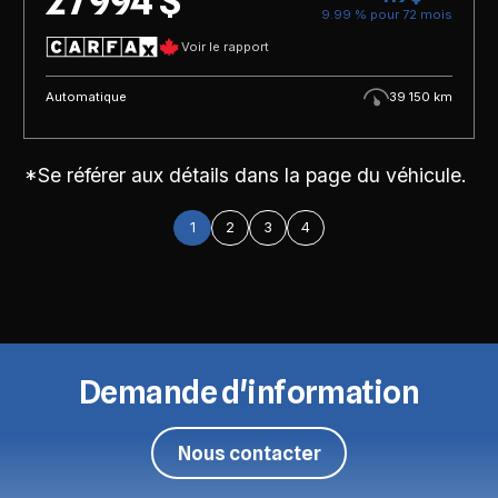
27 994 $
9.99 % pour
72
mois
Voir le rapport
Automatique
39 150 km
*Se référer aux détails dans la page du véhicule.
1
2
3
4
Demande d'information
Nous contacter