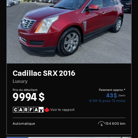
Cadillac SRX 2016
Luxury
Prix du détaillant
Paiement approx.*
9 994 $
43 $
/sem
9.99 % pour
72
mois
Voir le rapport
Automatique
154 600 km