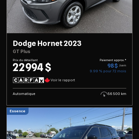
Dodge Hornet 2023
GT Plus
Prix du détaillant
Paiement approx.*
22 994 $
98 $
/sem
9.99 % pour
72
mois
Voir le rapport
Automatique
56 500 km
Essence