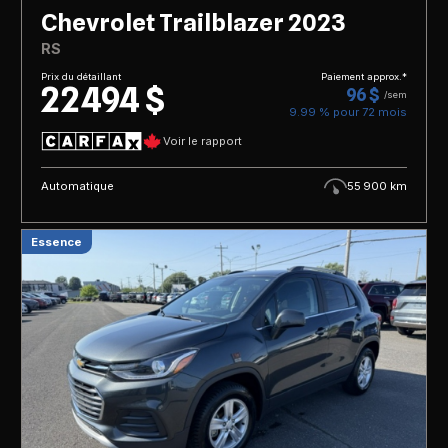
Chevrolet Trailblazer 2023
RS
Prix du détaillant
Paiement approx.*
22 494 $
96 $
/sem
9.99 % pour
72
mois
Voir le rapport
Automatique
55 900 km
Essence