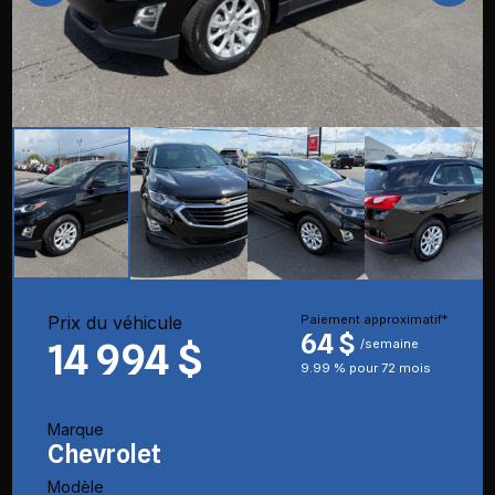
Prix du véhicule
Paiement approximatif*
64 $
14 994 $
/semaine
9.99 % pour 72 mois
Marque
Chevrolet
Modèle