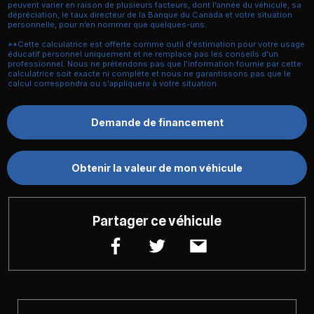
peuvent varier en raison de plusieurs facteurs, dont l’année du véhicule, sa
dépréciation, le taux directeur de la Banque du Canada et votre situation
personnelle, pour n’en nommer que quelques-uns.
**Cette calculatrice est offerte comme outil d'estimation pour votre usage
éducatif personnel uniquement et ne remplace pas les conseils d'un
professionnel. Nous ne prétendons pas que l'information fournie par cette
calculatrice soit exacte ni complète et nous ne garantissons pas que le
calcul correspondra ou s’appliquera à votre situation.
Demande de financement
Obtenir la valeur de mon véhicule
Partager ce véhicule