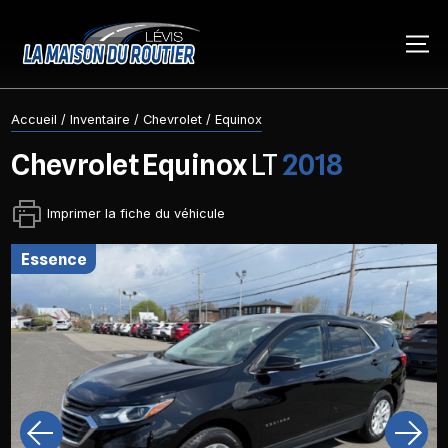
Accueil
/
Inventaire
/
Chevrolet
/
Equinox
Chevrolet
Equinox
LT
2018
Imprimer la fiche du véhicule
essence