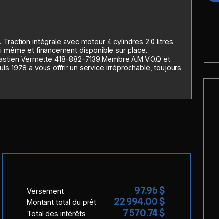
. Traction intégrale avec moteur 4 cylindres 2.0 litres
ci même et financement disponible sur place.
bastien Vermette 418-882-7139.Membre A.M.V.O.Q et
978 a vous offrir un service irréprochable, toujours
97.96 $
Versement
22 994.00 $
Montant total du prêt
7 570.74 $
Total des intérêts