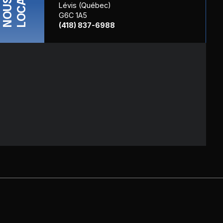
NOUS
Lévis (Québec)
G6C 1A5
(418) 837-6988