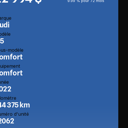
9.99 % pour 72 mois
arque
udi
odèle
5
us-modèle
omfort
uipement
omfort
nnée
022
domètre
44 375 km
méro d'unité
2062