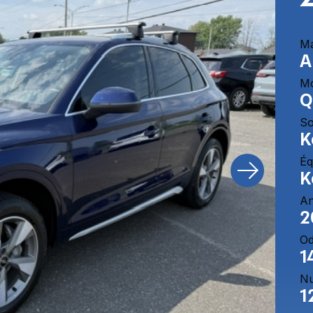
M
A
M
Q
So
K
Éq
K
A
2
O
1
Nu
1