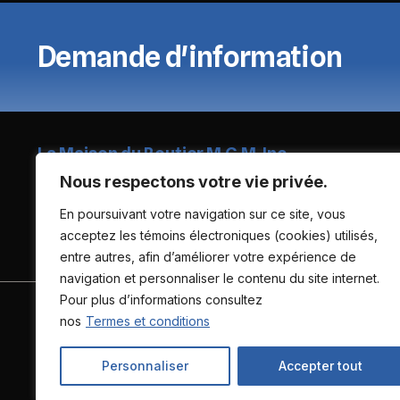
Demande d'information
La Maison du Routier M.G.M. Inc.
Nous respectons votre vie privée.
904 route du Président-Kennedy, Lévis (Québec), G6C 1A5
En poursuivant votre navigation sur ce site, vous
acceptez les témoins électroniques (cookies) utilisés,
(418) 837-6988
entre autres, afin d’améliorer votre expérience de
navigation et personnaliser le contenu du site internet.
Pour plus d’informations consultez
ACCUEIL
INVENTAIRE
FINANCEMENT
SER
nos
Termes et conditions
Personnaliser
Accepter tout
Termes et conditions
| © Tous droits réservés 2026
Associ
AMVOQ ne se tient pas responsable du contenu, de la publici