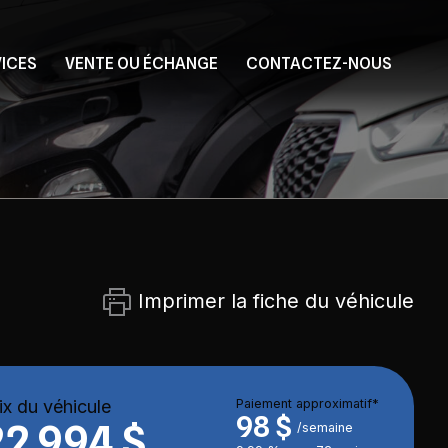
VICES
VENTE OU ÉCHANGE
CONTACTEZ-NOUS
Imprimer la fiche du véhicule
ix du véhicule
Paiement approximatif*
98 $
22 994 $
/semaine