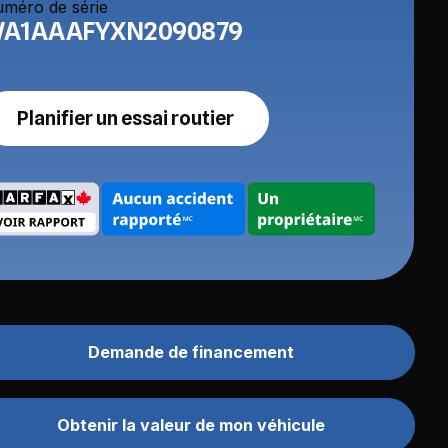
méro de série
A1AAAFYXN2090879
Planifier un essai routier
Demande de financement
Obtenir la valeur de mon véhicule