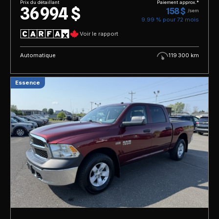
Prix du détaillant
Paiement approx.*
36 994 $
158 $
/sem
9.99 % pour
72
mois
Voir le rapport
Automatique
119 300 km
Essence