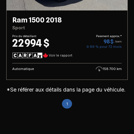
Ram 1500 2018
Sport
Prix du détaillant
Paiement approx.*
22 994 $
98 $
/sem
9.99 % pour
72
mois
Voir le rapport
Automatique
158 700 km
*Se référer aux détails dans la page du véhicule.
1