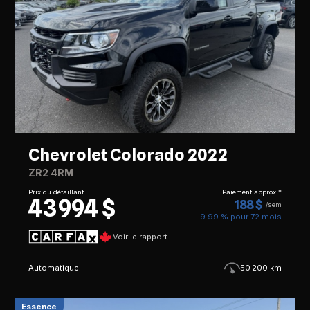
Chevrolet Colorado 2022
ZR2 4RM
Prix du détaillant
Paiement approx.*
43 994 $
188 $
/sem
9.99 % pour
72
mois
Voir le rapport
Automatique
50 200 km
Essence