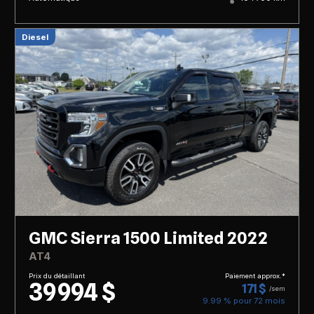
Diesel
GMC Sierra 1500 Limited 2022
AT4
Prix du détaillant
Paiement approx.*
39 994 $
171 $
/sem
9.99 % pour
72
mois