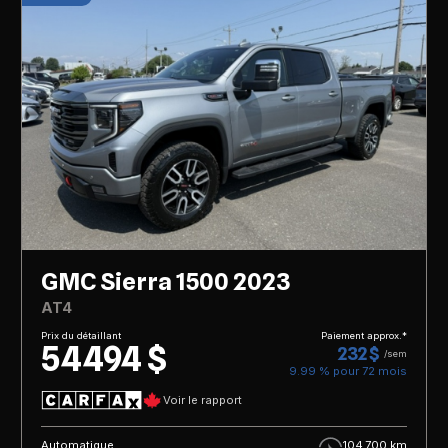
GMC Sierra 1500 2023
AT4
Prix du détaillant
Paiement approx.*
54 494 $
232 $
/sem
9.99 % pour
72
mois
Voir le rapport
Automatique
104 700 km