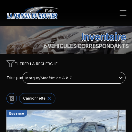
Inventaire
6 VÉHICULES CORRESPONDANTS
FILTRER LA RECHERCHE
Trier par
Camionnette
Essence