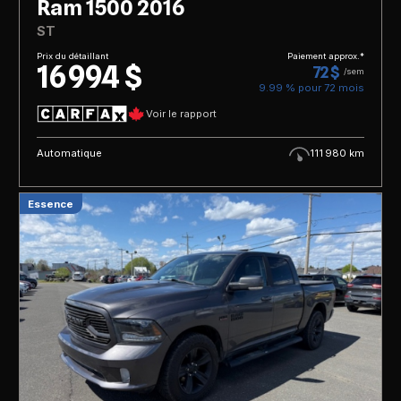
Ram 1500 2016
ST
Prix du détaillant
Paiement approx.*
16 994 $
72 $
/sem
9.99 % pour
72
mois
Voir le rapport
Automatique
111 980 km
Essence